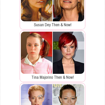
Susan Dey Then & Now!
Tina Majorino Then & Now!